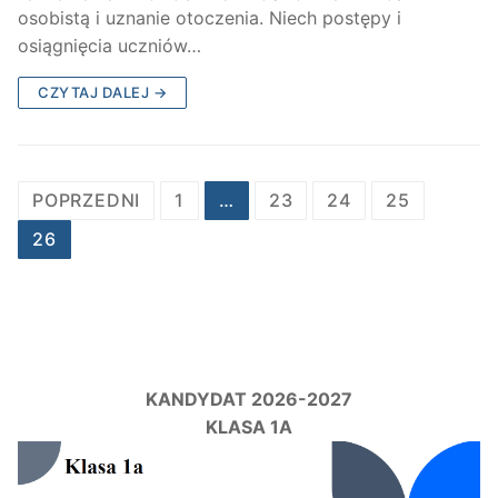
osobistą i uznanie otoczenia. Niech postępy i
osiągnięcia uczniów…
CZYTAJ DALEJ →
Stronicowanie
POPRZEDNI
1
…
23
24
25
wpisów
26
KANDYDAT 2026-2027
KLASA 1A