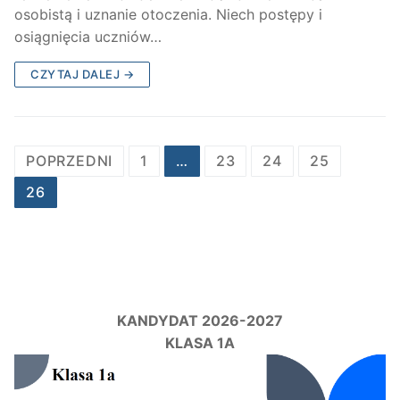
osobistą i uznanie otoczenia. Niech postępy i
osiągnięcia uczniów…
CZYTAJ DALEJ →
Stronicowanie
POPRZEDNI
1
…
23
24
25
wpisów
26
KANDYDAT 2026-2027
KLASA 1A