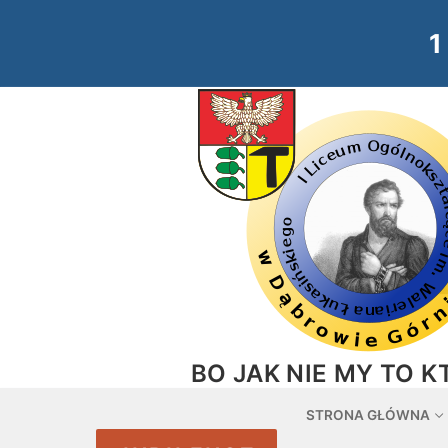
Przejdź
do
treści
BO JAK NIE MY TO K
STRONA GŁÓWNA