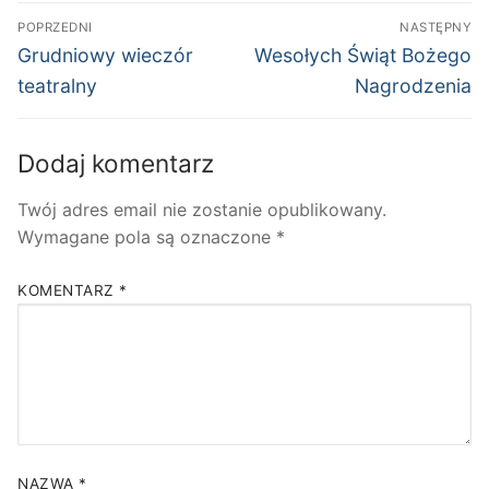
Nawigacja
POPRZEDNI
NASTĘPNY
wpisu
Poprzedni
Następny
Grudniowy wieczór
Wesołych Świąt Bożego
wpis:
wpis:
teatralny
Nagrodzenia
Dodaj komentarz
Twój adres email nie zostanie opublikowany.
Wymagane pola są oznaczone
*
KOMENTARZ
*
NAZWA
*