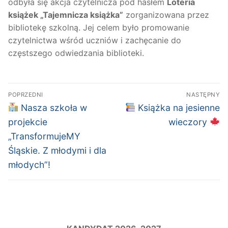
odbyła się akcja czytelnicza pod hasłem
Loteria
książek „Tajemnicza książka”
zorganizowana przez
bibliotekę szkolną. Jej celem było promowanie
czytelnictwa wśród uczniów i zachęcanie do
częstszego odwiedzania biblioteki.
Nawigacja
POPRZEDNI
NASTĘPNY
wpisu
Poprzedni
Następny
Nasza szkoła w
Książka na jesienne
wpis:
wpis:
projekcie
wieczory
„TransformujeMY
Śląskie. Z młodymi i dla
młodych”!