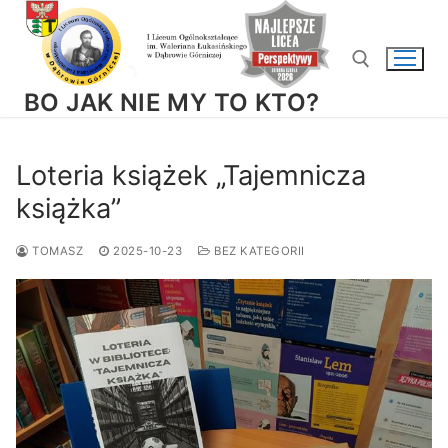
Przejdź
do
treści
BO JAK NIE MY TO KTO?
Szukaj:
Loteria książek „Tajemnicza
książka”
TOMASZ
2025-10-23
BEZ KATEGORII