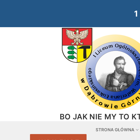
Przejdź
do
treści
BO JAK NIE MY TO K
STRONA GŁÓWNA