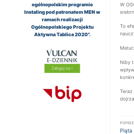
ogólnopolskim programie
W
OG
Instaling pod patronatem MEN w
srebrn
ramach realizacji
To ef
Ogólnopolskiego Projektu
naucz
Aktywna Tablica 2020".
Matur
Niby 
wpływ
konkr
Teraz
dojrza
Na
POPRZE
Poprz
wp
Piąta