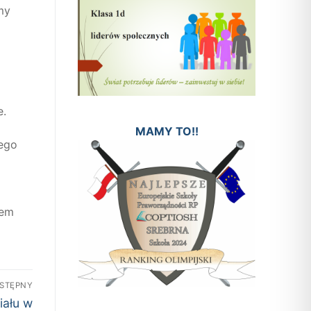
my
e.
MAMY TO!!
iego
nem
STĘPNY
iału w