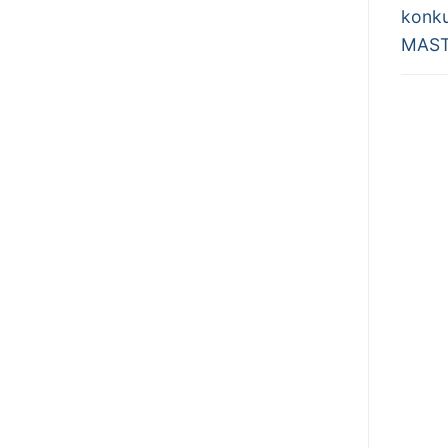
wpis:
konku
MAST