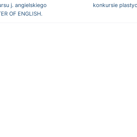
wpis:
rsu j. angielskiego
konkursie plast
ER OF ENGLISH.