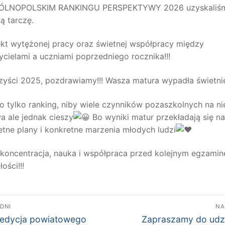
ÓLNOPOLSKIM RANKINGU PERSPEKTYWY 2026 uzyskaliś
ą tarczę.
ekt wytężonej pracy oraz świetnej współpracy między
ycielami a uczniami poprzedniego rocznika!!!
zyści 2025, pozdrawiamy!!! Wasza matura wypadła świetni
to tylko ranking, niby wiele czynników pozaszkolnych na n
a ale jednak cieszy
Bo wyniki matur przekładają się na
etne plany i konkretne marzenia młodych ludzi
 koncentracja, nauka i współpraca przed kolejnym egzami
łości!!!
wigacja
DNI
NA
edni
Następny
isu
 edycja powiatowego
Zapraszamy do udz