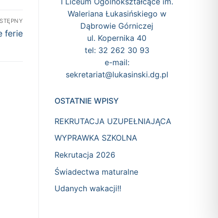
I Liceum Ogólnokształcące im.
Waleriana Łukasińskiego w
STĘPNY
Dąbrowie Górniczej
 ferie
ul. Kopernika 40
tel: 32 262 30 93
e-mail:
sekretariat@lukasinski.dg.pl
OSTATNIE WPISY
REKRUTACJA UZUPEŁNIAJĄCA
WYPRAWKA SZKOLNA
Rekrutacja 2026
Świadectwa maturalne
Udanych wakacji!!