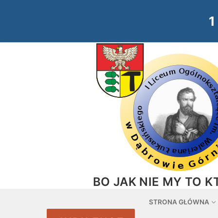
Przejdź
do
treści
BO JAK NIE MY TO K
STRONA GŁÓWNA