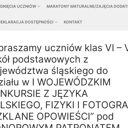
ĄGNIĘCIA UCZNIÓW
MARATONY MATURALNE/ZAJĘCIA DODA
DEKLARACJA DOSTĘPNOŚCI
KONTAKT
praszamy uczniów klas VI – V
kół podstawowych z
jewództwa śląskiego do
ziału w I WOJEWÓDZKIM
NKURSIE Z JĘZYKA
LSKIEGO, FIZYKI I FOTOGRA
ZKLANE OPOWIEŚCI” pod
NOROWYM PATRONATEM