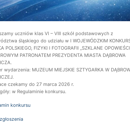
szamy uczniów klas VI – VIII szkół podstawowych z
ództwa śląskiego do udziału w I WOJEWÓDZKIM KONKURS
A POLSKIEGO, FIZYKI I FOTOGRAFII „SZKLANE OPOWIEŚCI
ROWYM PATRONATEM PREZYDENTA MIASTA DĄBROWA
ICZA.
er wydarzenia: MUZEUM MIEJSKIE SZTYGARKA W DĄBROW
CZEJ.
ace czekamy do 27 marca 2026 r.
góły: w Regulaminie konkursu.
amin konkursu
 zgłoszenia