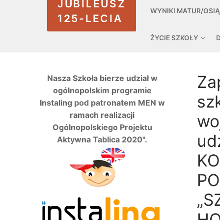
JUBILEUSZ
WYNIKI MATUR/OSI
125-LECIA
ŻYCIE SZKOŁY
Za
Nasza Szkoła bierze udział w
ogólnopolskim programie
sz
Instaling pod patronatem MEN w
ramach realizacji
wo
Ogólnopolskiego Projektu
ud
Aktywna Tablica 2020".
KO
PO
„S
HO