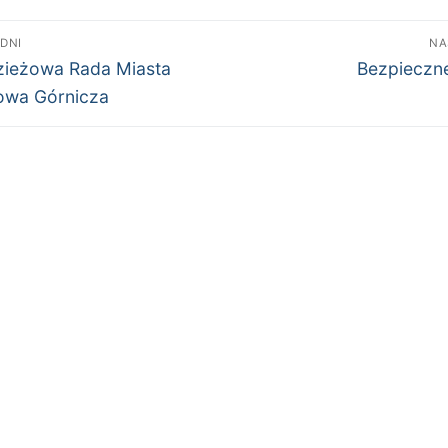
wigacja
DNI
NA
edni
Następny
isu
zieżowa Rada Miasta
Bezpieczne
wpis:
owa Górnicza