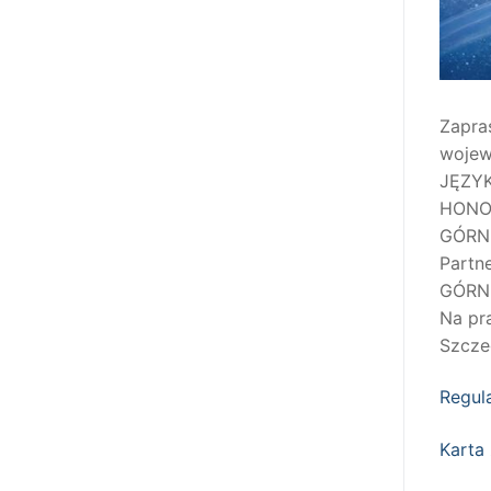
Zapra
wojew
JĘZYK
HONO
GÓRN
Partn
GÓRNI
Na pr
Szcze
Regul
Karta