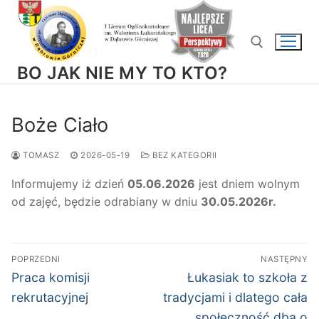
Przejdź
do
treści
BO JAK NIE MY TO KTO?
Szukaj:
Boże Ciało
TOMASZ
2026-05-19
BEZ KATEGORII
Informujemy iż dzień
05.06.2026
jest dniem wolnym
od zajęć, będzie odrabiany w dniu
30.05.2026r.
Nawigacja
POPRZEDNI
NASTĘPNY
wpisu
Poprzedni
Następny
Praca komisji
Łukasiak to szkoła z
wpis:
wpis:
rekrutacyjnej
tradycjami i dlatego cała
społeczność dba o