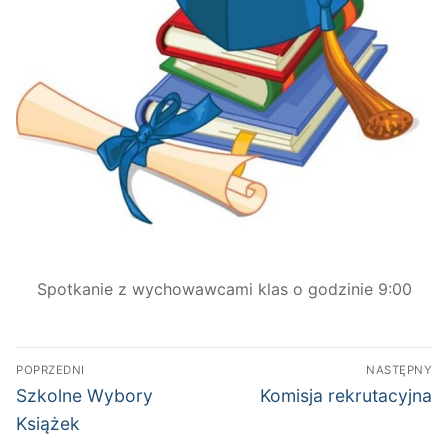
Spotkanie z wychowawcami klas o godzinie 9:00
Nawigacja
POPRZEDNI
NASTĘPNY
wpisu
Poprzedni
Następny
Szkolne Wybory
Komisja rekrutacyjna
wpis:
wpis:
Książek