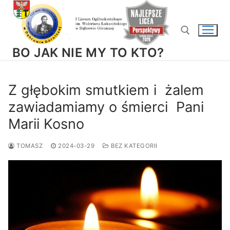
Przejdź
do
treści
BO JAK NIE MY TO KTO?
Szukaj:
Z głębokim smutkiem i żalem
zawiadamiamy o śmierci Pani
Marii Kosno
TOMASZ
2024-03-29
BEZ KATEGORII