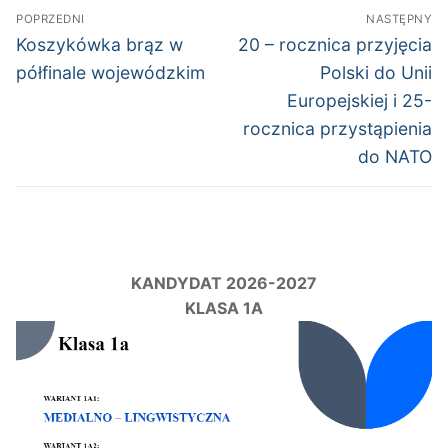
Nawigacja
POPRZEDNI
NASTĘPNY
wpisu
Poprzedni
Następny
Koszykówka brąz w
20 – rocznica przyjęcia
wpis:
wpis:
półfinale wojewódzkim
Polski do Unii
Europejskiej i 25-
rocznica przystąpienia
do NATO
KANDYDAT 2026-2027
KLASA 1A