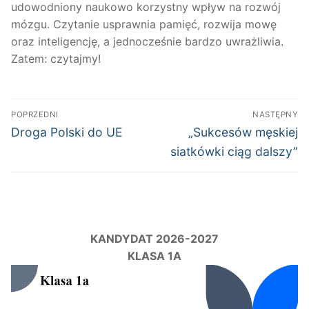
udowodniony naukowo korzystny wpływ na rozwój
mózgu. Czytanie usprawnia pamięć, rozwija mowę
oraz inteligencję, a jednocześnie bardzo uwrażliwia.
Zatem: czytajmy!
Nawigacja
POPRZEDNI
NASTĘPNY
wpisu
Poprzedni
Następny
Droga Polski do UE
„Sukcesów męskiej
wpis:
wpis:
siatkówki ciąg dalszy”
KANDYDAT 2026-2027
KLASA 1A