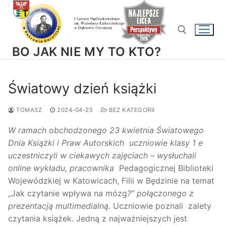
Przejdź
do
treści
BO JAK NIE MY TO KTO?
Szukaj:
Światowy dzień książki
TOMASZ
2024-04-25
BEZ KATEGORII
W ramach obchodzonego 23 kwietnia Światowego
Dnia Książki i Praw Autorskich uczniowie klasy 1 e
uczestniczyli w ciekawych zajęciach – wysłuchali
online wykładu, pracownika
Pedagogicznej Biblioteki
Wojewódzkiej w Katowicach, Filii w Będzinie na temat
„Jak czytanie wpływa na mózg
?” połączonego z
prezentacją multimedialną.
Uczniowie poznali zalety
czytania książek. Jedną z najważniejszych jest