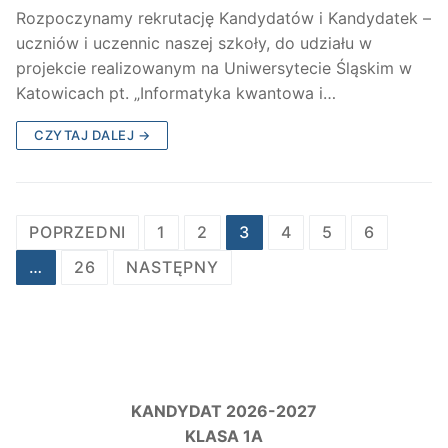
Rozpoczynamy rekrutację Kandydatów i Kandydatek –
uczniów i uczennic naszej szkoły, do udziału w
projekcie realizowanym na Uniwersytecie Śląskim w
Katowicach pt. „Informatyka kwantowa i…
CZYTAJ DALEJ →
Stronicowanie
POPRZEDNI
1
2
3
4
5
6
wpisów
…
26
NASTĘPNY
KANDYDAT 2026-2027
KLASA 1A