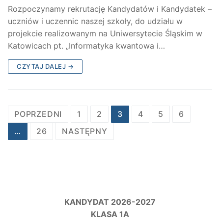
Rozpoczynamy rekrutację Kandydatów i Kandydatek –
uczniów i uczennic naszej szkoły, do udziału w
projekcie realizowanym na Uniwersytecie Śląskim w
Katowicach pt. „Informatyka kwantowa i…
CZYTAJ DALEJ →
Stronicowanie
POPRZEDNI
1
2
3
4
5
6
wpisów
…
26
NASTĘPNY
KANDYDAT 2026-2027
KLASA 1A